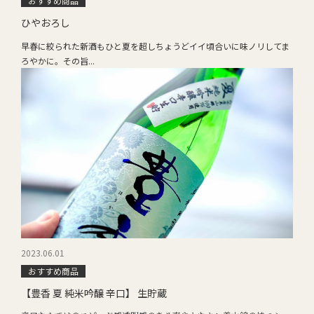
おすすめ商品
ひやおろし
早春に絞られた新酒もひと夏を超しちょうどイイ頃合いに味ノリしてま
ろやかに。その旨...
2023.06.01
おすすめ商品
【豊香 夏 純米吟醸 辛口】 生貯蔵