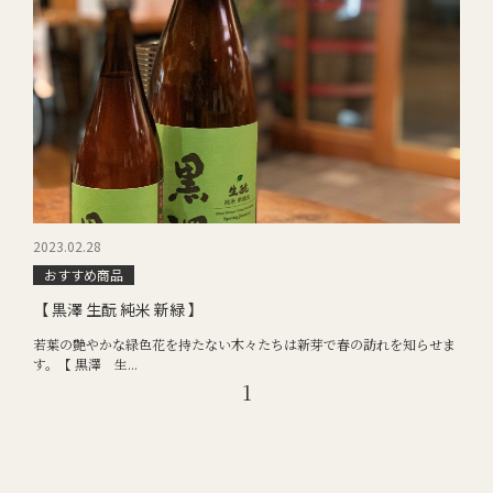
2023.02.28
おすすめ商品
【 黒澤 生酛 純米 新緑 】
若葉の艶やかな緑色花を持たない木々たちは新芽で春の訪れを知らせま
す。【 黒澤 生...
1