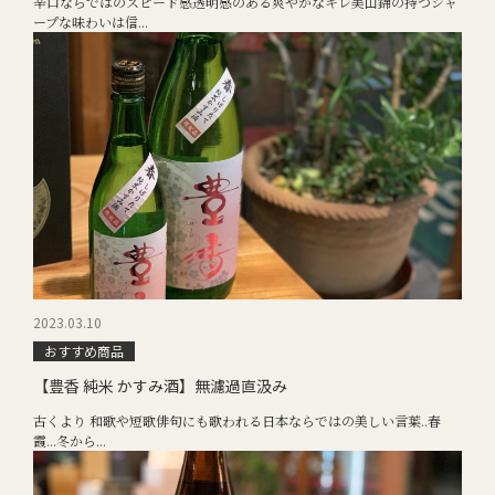
辛口ならではのスピード感透明感のある爽やかなキレ美山錦の持つシャ
ープな味わいは信...
2023.03.10
おすすめ商品
【豊香 純米 かすみ酒】無濾過直汲み
古くより 和歌や短歌俳句にも歌われる日本ならではの美しい言葉..春
霞...冬から...